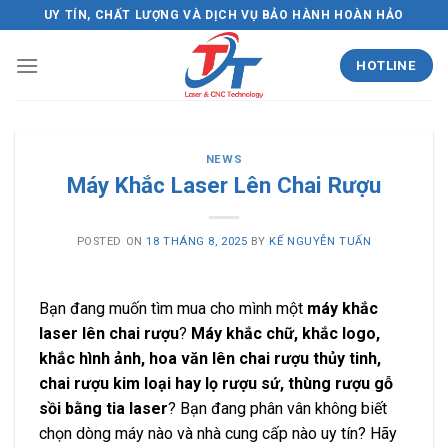
Skip
UY TÍN, CHẤT LƯỢNG VÀ DỊCH VỤ BẢO HÀNH HOÀN HẢO
to
content
HOTLINE
NEWS
Máy Khắc Laser Lên Chai Rượu
POSTED ON
18 THÁNG 8, 2025
BY
KẾ NGUYỄN TUẤN
Bạn đang muốn tìm mua cho mình một
máy khắc
laser lên chai rượu
?
Máy khắc chữ, khắc logo,
khắc hình ảnh, hoa văn lên chai rượu thủy tinh,
chai rượu kim loại hay lọ rượu sứ, thùng rượu gỗ
sồi bằng tia laser
? Bạn đang phân vân không biết
chọn dòng máy nào và nhà cung cấp nào uy tín? Hãy