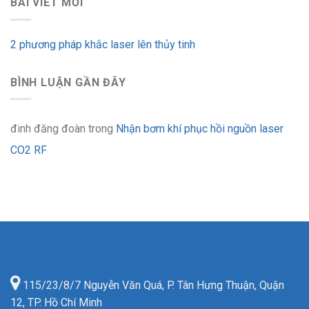
BÀI VIẾT MỚI
2 phương pháp khắc laser lên thủy tinh
BÌNH LUẬN GẦN ĐÂY
đinh đăng đoàn
trong
Nhận bơm khí phục hồi nguồn laser
CO2 RF
115/23/8/7 Nguyễn Văn Quá, P. Tân Hưng Thuận, Quận
12, TP. Hồ Chí Minh