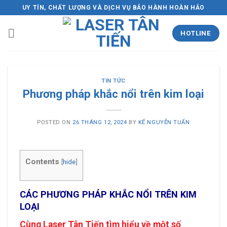
Skip
UY TÍN, CHẤT LƯỢNG VÀ DỊCH VỤ BẢO HÀNH HOÀN HẢO
to
content
HOTLINE
TIN TỨC
Phương pháp khắc nổi trên kim loại
POSTED ON
26 THÁNG 12, 2024
BY
KẾ NGUYỄN TUẤN
Contents
[
hide
]
CÁC PHƯƠNG PHÁP
KHẮC NỔI TRÊN KIM
LOẠI
Cùng
Laser Tân Tiến
tìm hiểu về một số