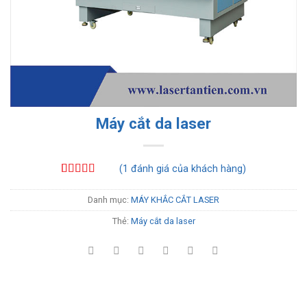
Máy cắt da laser
(
1
đánh giá của khách hàng)
5.00
1
trên 5
dựa trên
Danh mục:
MÁY KHẮC CẮT LASER
đánh giá
Thẻ:
Máy cắt da laser