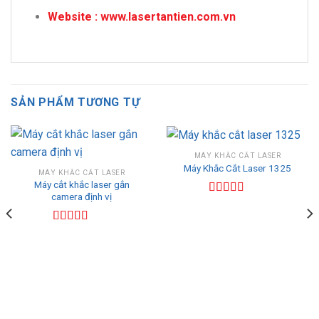
Website : www.lasertantien.com.vn
SẢN PHẨM TƯƠNG TỰ
MÁY KHẮC CẮT LASER
Máy Khắc Cắt Laser 1325
MÁY KHẮC CẮT LASER
Máy cắt khắc laser gắn
camera định vị
Được xếp
hạng
5.00
5
sao
Được xếp
hạng
5.00
5
sao