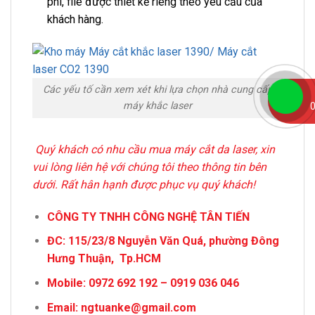
phí, file được thiết kế riêng theo yêu cầu của
khách hàng.
Các yếu tố cần xem xét khi lựa chọn nhà cung cấp
máy khắc laser
0
Quý khách có nhu cầu mua máy cắt da laser, xin
vui lòng liên hệ với chúng tôi theo thông tin bên
dưới. Rất hân hạnh được phục vụ quý khách!
CÔNG TY TNHH CÔNG NGHỆ TÂN TIẾN
ĐC: 115/23/8 Nguyễn Văn Quá, phường Đông
Hưng Thuận, Tp.HCM
Mobile: 0972 692 192 – 0919 036 046
Email: ngtuanke@gmail.com